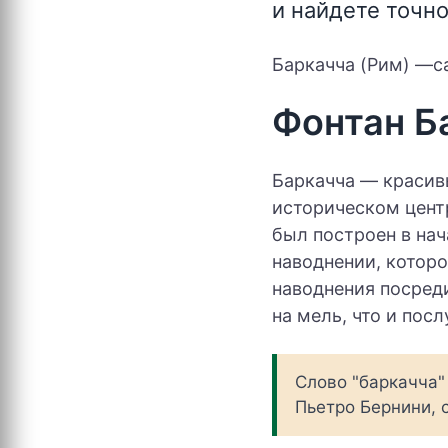
и найдете точн
Баркачча (Рим) —са
Фонтан Б
Баркачча — красив
историческом цен
был построен в нач
наводнении, которо
наводнения посред
на мель, что и пос
Слово "баркачча"
Пьетро Бернини, 