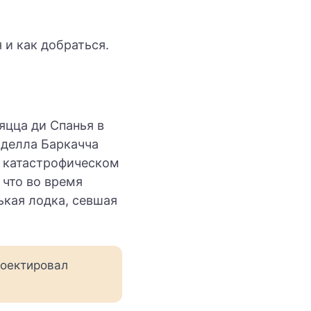
 и как добраться.
яцца ди Спанья в
 делла Баркачча
 о катастрофическом
 что во время
ькая лодка, севшая
роектировал