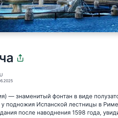
ча
EU
6.2025
ия)
— знаменитый фонтан в виде полузат
о у подножия Испанской лестницы в Риме
здания после наводнения 1598 года, увид