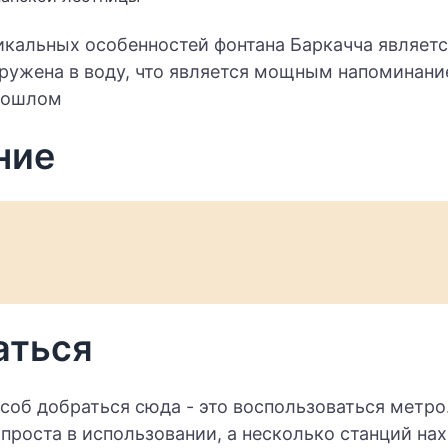
икальных особенностей фонтана Баркачча являет
гружена в воду, что является мощным напоминани
прошлом
ние
аться
соб добраться сюда - это воспользоваться метро
проста в использовании, а несколько станций нах