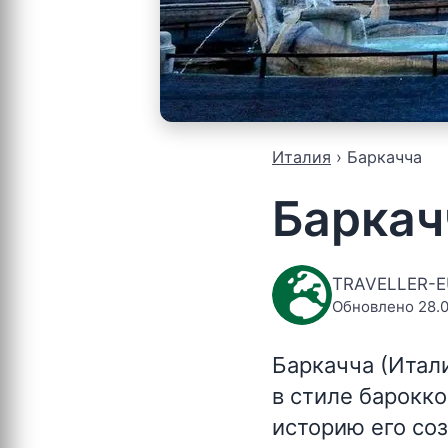
Италия
Баркачча
Баркач
TRAVELLER-
Обновлено 28.0
Баркачча (Итал
в стиле барокк
историю его со