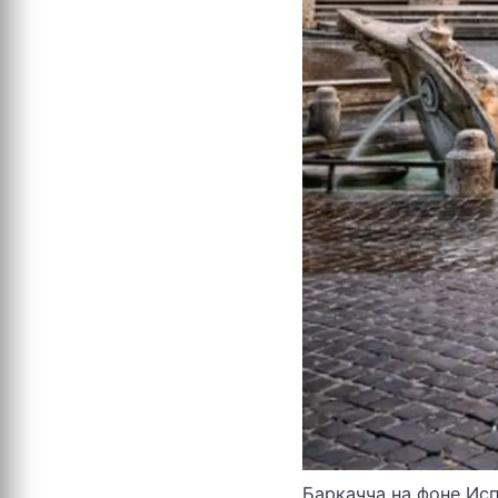
Баркачча на фоне Ис