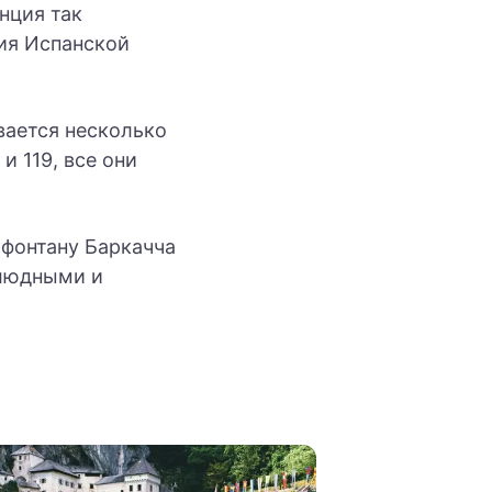
нция так
жия Испанской
вается несколько
 и 119, все они
 фонтану Баркачча
олюдными и