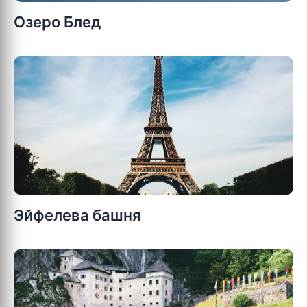
Озеро Блед
Эйфелева башня