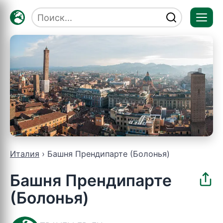
Отк
мен
Италия
Башня Прендипарте (Болонья)
Башня Прендипарте
(Болонья)