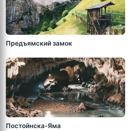
Предъямский замок
Постойнска-Яма