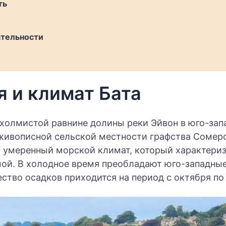
ть
тельности
я и климат Бата
 холмистой равнине долины реки Эйвон в юго-за
живописной сельской местности графства Сомерс
т умеренный морской климат, который характери
мой. В холодное время преобладают юго-западные
тво осадков приходится на период с октября по 