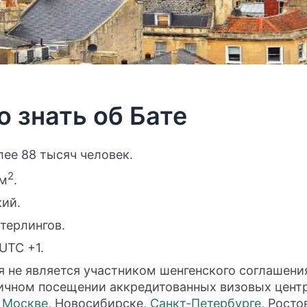
 знать об Бате
лее 88 тысяч человек.
2
км
.
кий.
стерлингов.
UTC +1.
 не является участником шенгенского соглашени
ичном посещении аккредитованных визовых цент
в
Москве
, Новосибирске,
Санкт-Петербурге
, Росто