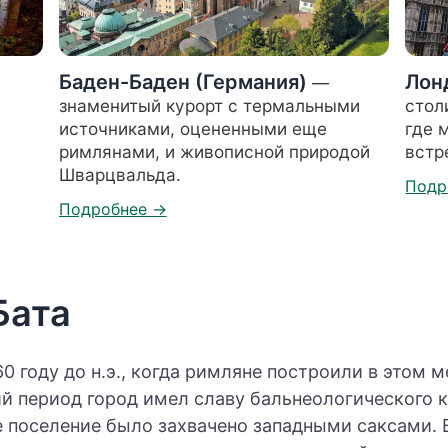
Баден-Баден (Германия)
Лон
—
знаменитый курорт с термальными
стол
источниками, оцененными еще
где 
римлянами, и живописной природой
встр
Шварцвальда.
Бата
60 году до н.э., когда римляне построили в этом м
й период город имел славу бальнеологического 
ке поселение было захвачено западными саксами. В