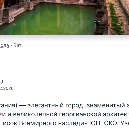
рода
Бат
EU
2.2026
тания)
— элегантный город, знаменитый
и и великолепной георгианской архитек
писок Всемирного наследия ЮНЕСКО. Узн