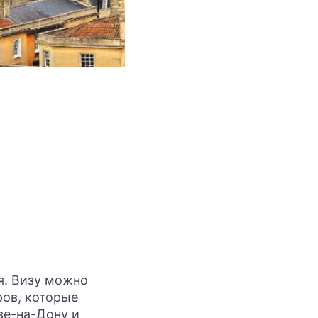
я. Визу можно
ров, которые
ве-на-Дону и