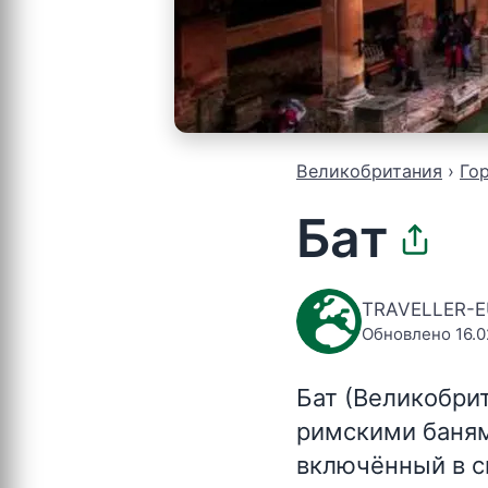
Великобритания
Го
Бат
TRAVELLER-
Обновлено 16.0
Бат (Великобри
римскими баням
включённый в с