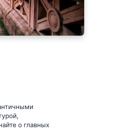
 античными
турой,
айте о главных