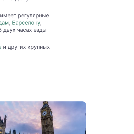
имеет регулярные
дам
,
Барселону
,
 В двух часах езды
а
и других крупных