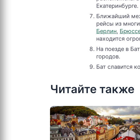
Екатеринбурге.
Ближайший меж
рейсы из многи
Берлин
,
Брюсс
находится огр
На поезде в Ба
городов.
Бат славится к
Читайте также