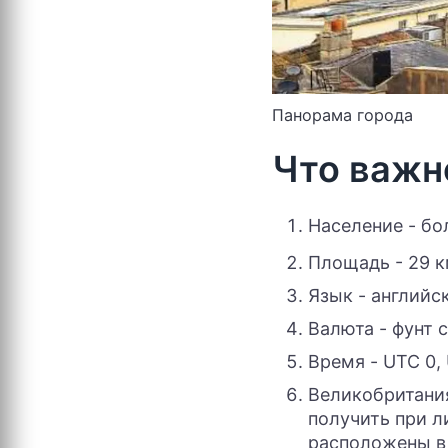
Панорама города
Что важно
Население - бо
Площадь - 29 
Язык - английс
Валюта - фунт 
Время - UTC 0, 
Великобритания
получить при л
расположены 