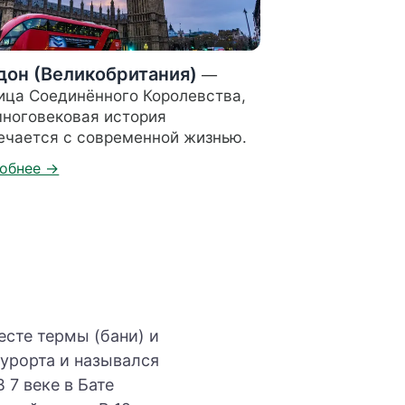
дон (Великобритания)
—
ица Соединённого Королевства,
многовековая история
ечается с современной жизнью.
есте термы (бани) и
курорта и назывался
 7 веке в Бате