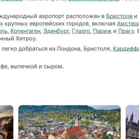
дународный аэропорт расположен в
Бристоле
и 
х крупных европейских городов, включая
Амстер
ель
,
Копенгаген
,
Эдинбург
,
Глазго
,
Париж
и
Прагу
.
омный Хитроу.
т легко добраться из Лондона, Бристоля,
Кардифф
офе, выпечкой и сыром.