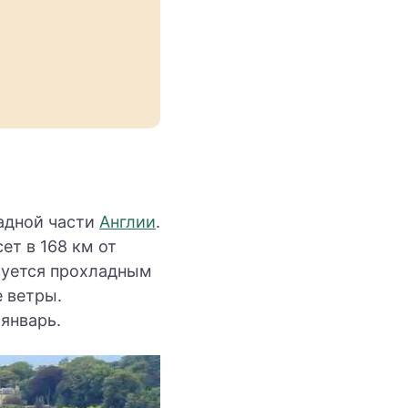
падной части
Англии
.
ет в 168 км от
зуется прохладным
 ветры.
январь.