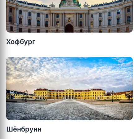
Хофбург
Шёнбрунн