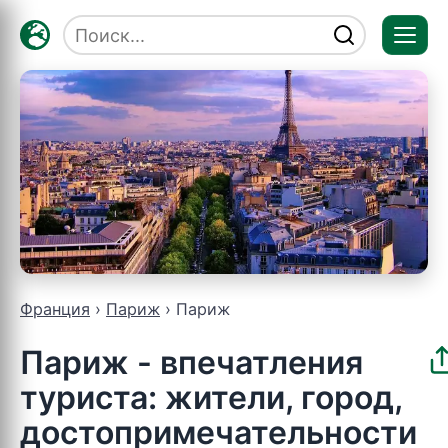
Отк
мен
Франция
Париж
Париж
Париж - впечатления
туриста: жители, город,
достопримечательности