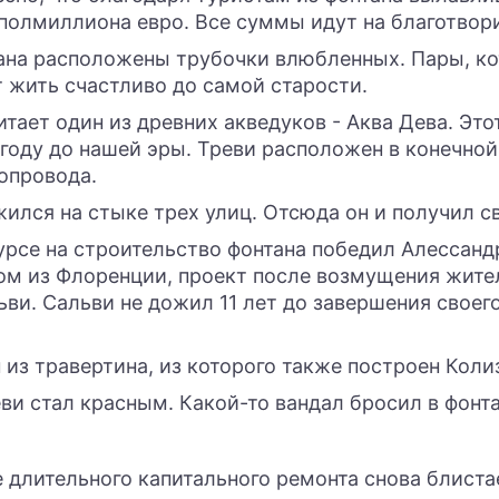
полмиллиона евро. Все суммы идут на благотвор
ана расположены трубочки влюбленных. Пары, ко
т жить счастливо до самой старости.
итает один из древних акведуков - Аква Дева. Это
 году до нашей эры. Треви расположен в конечной
опровода.
ился на стыке трех улиц. Отсюда он и получил с
урсе на строительство фонтана победил Алессандр
ом из Флоренции, проект после возмущения жите
ви. Сальви не дожил 11 лет до завершения своег
 из травертина, из которого также построен Коли
еви стал красным. Какой-то вандал бросил в фонт
 длительного капитального ремонта снова блиста