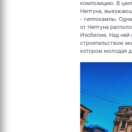
композицию. В цен
Нептуна, выезжающ
- гиппокампы. Одна
от Нептуна распол
Изобилие. Над ней
строительством акв
котором молодая д