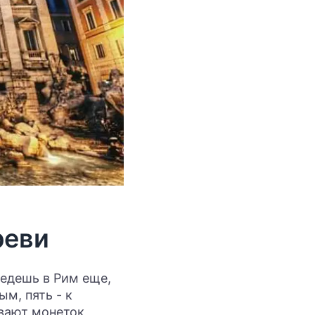
реви
иедешь в Рим еще,
ым, пять - к
ивают монеток