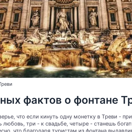
Треви
сных фактов о фонтане Т
ерье, что если кинуть одну монетку в Треви - пр
 любовь, три - к свадьбе, четыре - станешь богат
есно, что благодаря туристам из фонтана вылавл