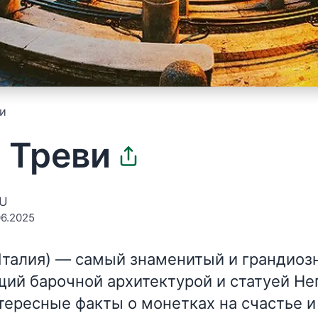
и
 Треви
EU
6.2025
Италия)
— самый знаменитый и грандиоз
ий барочной архитектурой и статуей Неп
тересные факты о монетках на счастье и