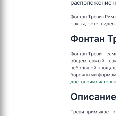
расположение н
Фонтан Треви (Рим)
факты, фото, видео
Фонтан Т
Фонтан Треви - са
общем, самый - са
небольшой площади
барочными формами
достопримечательн
Описани
Треви примыкает к