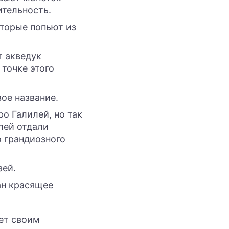
ительность.
торые попьют из
т акведук
 точке этого
вое название.
о Галилей, но так
лей отдали
о грандиозного
зей.
ан красящее
ет своим