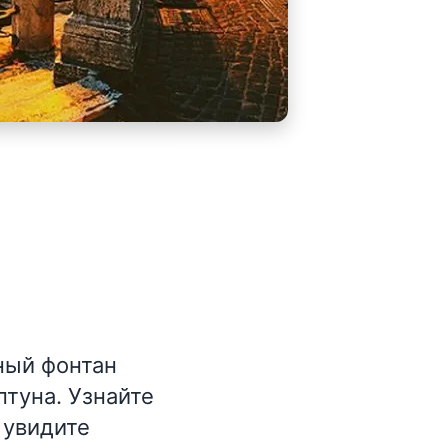
ный фонтан
туна. Узнайте
 увидите