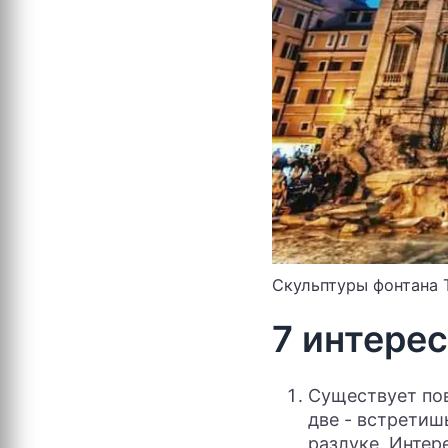
Скульптуры фонтана 
7 интере
Существует пов
две - встретишь
разлуке. Интер