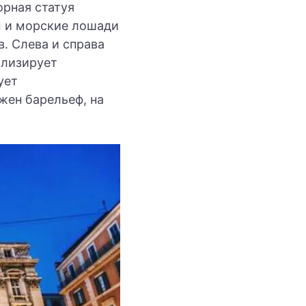
орная статуя
ы и морские лошади
в. Слева и справа
олизирует
ует
жен барельеф, на