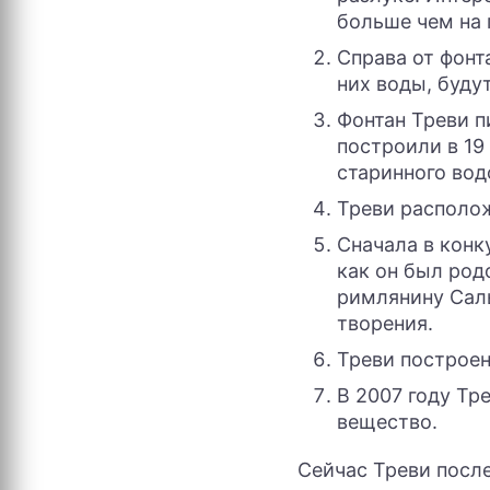
больше чем на 
Справа от фонт
них воды, буду
Фонтан Треви п
построили в 19
старинного вод
Треви располож
Сначала в конк
как он был род
римлянину Саль
творения.
Треви построен
В 2007 году Тр
вещество.
Сейчас Треви после