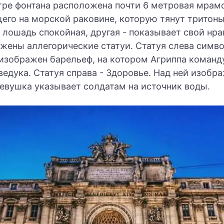
тре фонтана расположена почти 6 метровая мрам
его на морской раковине, которую тянут тритон
 лошадь спокойная, другая - показывает свой нра
ожены аллегорические статуи. Статуя слева симв
 изображен барельеф, на котором Агриппа команд
едука. Статуя справа - Здоровье. Над ней изобра
евушка указывает солдатам на источник воды.