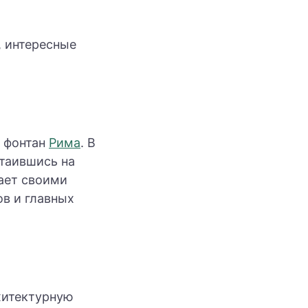
, интересные
й фонтан
Рима
. В
таившись на
ает своими
в и главных
хитектурную