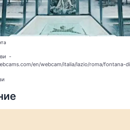
нта
ви -
ebcams.com/en/webcam/italia/lazio/roma/fontana-di-
ви
ние