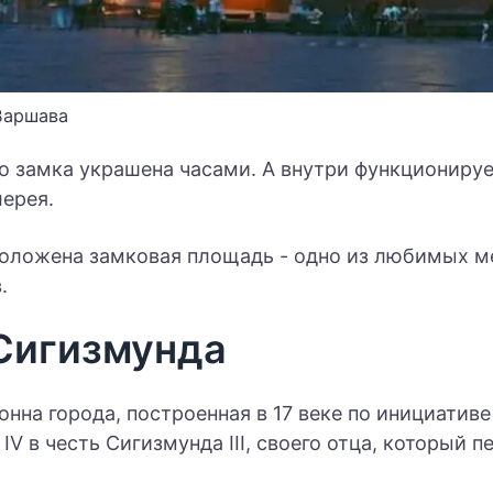
Варшава
о замка украшена часами. А внутри функционируе
лерея.
оложена замковая площадь - одно из любимых м
.
Сигизмунда
нна города, построенная в 17 веке по инициативе
IV в честь Сигизмунда III, своего отца, который п