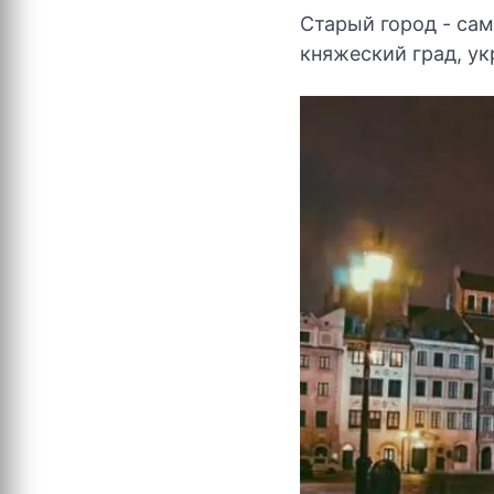
Старый город - са
княжеский град, у