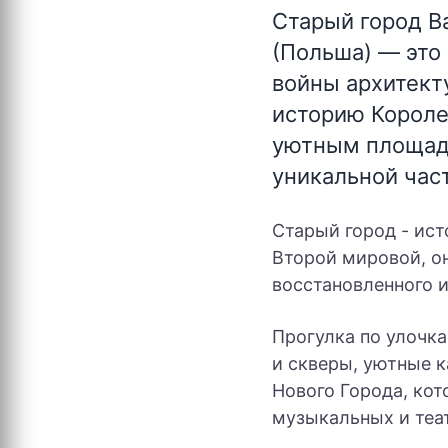
Старый город В
(Польша)
— это 
войны архитект
историю Королев
уютным площадя
уникальной час
Старый город - ис
Второй мировой, о
восстановленного и
Прогулка по улочка
и скверы, уютные к
Нового Города, кот
музыкальных и теа