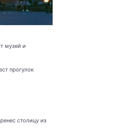
т музей и
ест прогулок
еренес столицу из