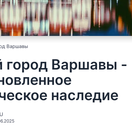
од Варшавы
 город Варшавы -
новленное
ческое наследие
EU
6.2025