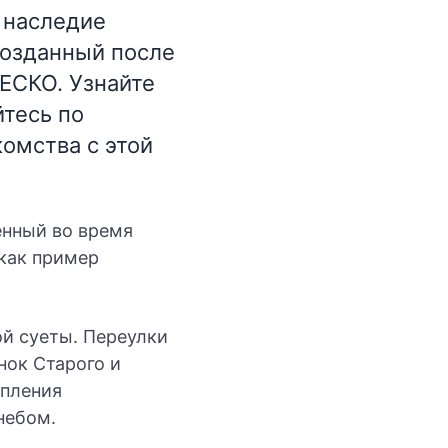
 наследие
созданный после
ЕСКО. Узнайте
йтесь по
омства с этой
енный во время
как пример
ой суеты. Переулки
нок Старого и
упления
небом.