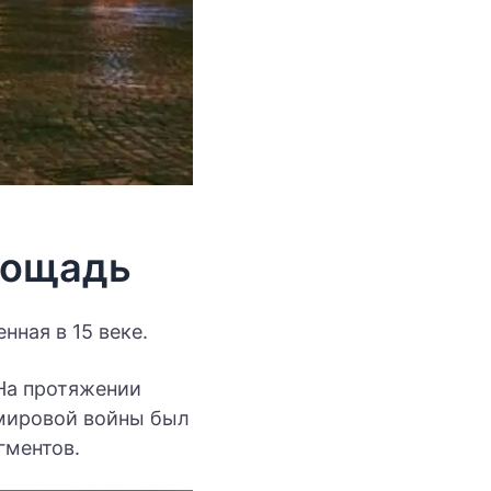
лощадь
нная в 15 веке.
На протяжении
 мировой войны был
гментов.