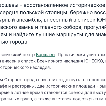
аршавы - восстановленное историческое
сердце польской столицы, бережно вос
урный ансамбль, внесенный в список ЮН
ского замка и главного собора, прогуля
м и найдите лучшие маршруты для знак
тью города.
торический центр
Варшавы
. Практически уничтож
н внесен в список Всемирного наследия ЮНЕСКО, 
сторического наследия.
м Старого города позволит отдохнуть от городск
афе и рестораны, две исторические площади - ры
орые в летнее время становятся сценой для выст
тральных групп, а также выставок под открытым 