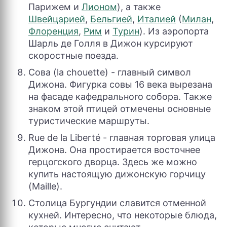
Парижем и
Лионом
), а также
Швейцарией
,
Бельгией
,
Италией
(
Милан
,
Флоренция
,
Рим
и
Турин
). Из аэропорта
Шарль де Голля в Дижон курсируют
скоростные поезда.
Сова (la chouette) - главный символ
Дижона. Фигурка совы 16 века вырезана
на фасаде кафедрального собора. Также
знаком этой птицей отмечены основные
туристические маршруты.
Rue de la Liberté - главная торговая улица
Дижона. Она простирается восточнее
герцогского дворца. Здесь же можно
купить настоящую дижонскую горчицу
(Maille).
Столица Бургундии славится отменной
кухней. Интересно, что некоторые блюда,