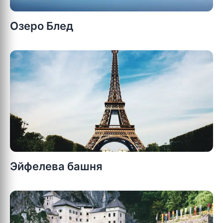
Озеро Блед
Эйфелева башня