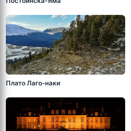
Постойнска-Яма
Плато Лаго-наки