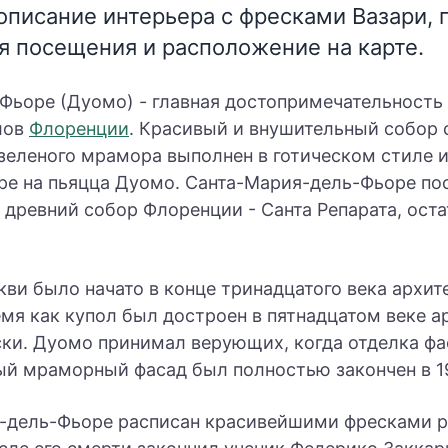
 описание интерьера с фресками Вазари,
 посещения и расположение на карте.
Фьоре (Дуомо) - главная достопримечательность
лов
Флоренции
. Красивый и внушительный собор 
 зеленого мрамора выполнен в готическом стиле 
ре на пьяцца Дуомо. Санта-Мария-дель-Фьоре пос
ял древний собор Флоренции - Санта Репарата, ост
кви было начато в конце тринадцатого века архи
емя как купол был достроен в пятнадцатом веке 
ки. Дуомо принимал верующих, когда отделка фа
ый мраморный фасад был полностью закончен в 19
я-дель-Фьоре расписан красивейшими фресками