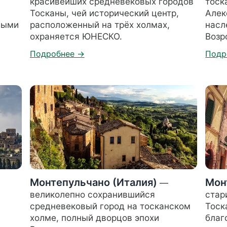
красивейших средневековых городов
тоск
Тосканы, чей исторический центр,
Алек
ными
расположенный на трёх холмах,
насл
охраняется ЮНЕСКО.
Возр
Монтепульчано (Италия)
Мон
—
великолепно сохранившийся
стар
средневековый город на тосканском
Тоск
холме, полный дворцов эпохи
благ