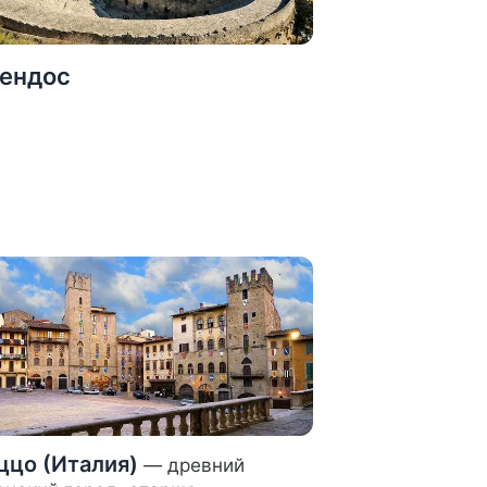
ендос
ццо (Италия)
— древний