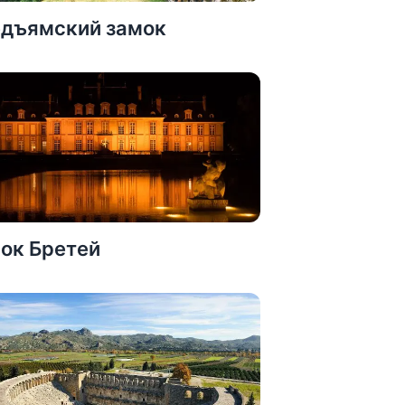
дъямский замок
ок Бретей