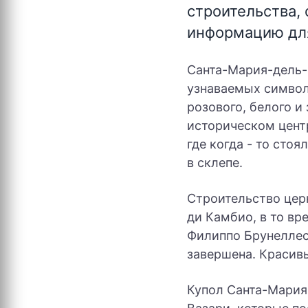
строительства,
информацию для
Санта-Мария-дель-
узнаваемых симво
розового, белого и
историческом цент
где когда - то сто
в склепе.
Строительство цер
ди Камбио, в то вр
Филиппо Брунеллес
завершена. Красив
Купол Санта-Мари