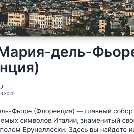
Мария-дель-Фьор
нция)
EU
6.2025
ль-Фьоре (Флоренция)
— главный собор 
аемых символов Италии, знаменитый св
полом Брунеллески. Здесь вы найдете 