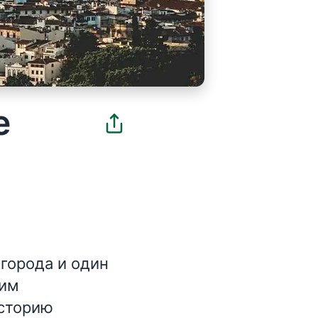
е
города и один
оим
историю