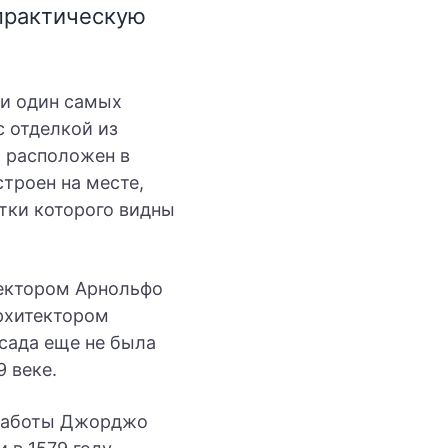
 практическую
 и один самых
с отделкой из
и расположен в
троен на месте,
атки которого видны
тектором Арнольфо
архитектором
сада еще не была
 веке.
 работы Джорджо