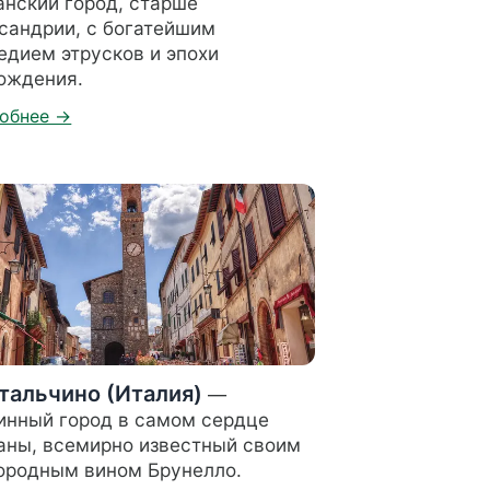
анский город, старше
сандрии, с богатейшим
едием этрусков и эпохи
ождения.
тальчино (Италия)
—
инный город в самом сердце
аны, всемирно известный своим
ородным вином Брунелло.