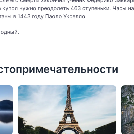
сле его смерти закончил ученик Федерико Заккари
 купол нужно преодолеть 463 ступеньки. Часы н
аны в 1443 году Паоло Укселло.
бодный.
стопримечательности