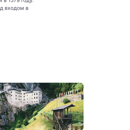
 в 1579 году.
ад входом в