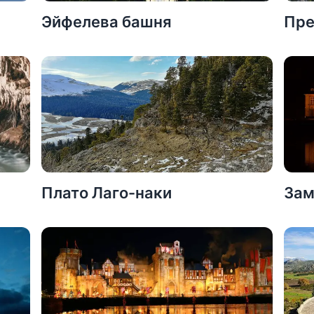
Эйфелева башня
Пре
Плато Лаго-наки
Зам