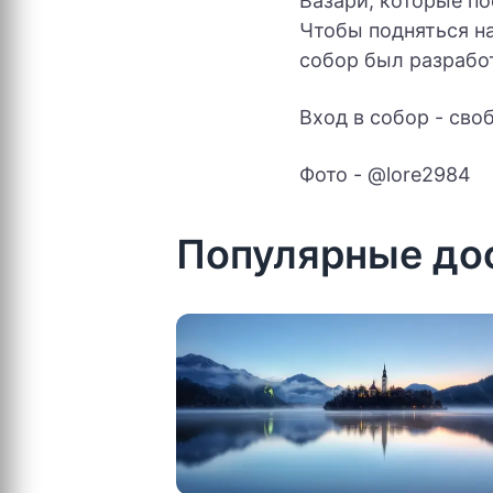
Вазари, которые по
Чтобы подняться на
собор был разработ
Вход в собор - сво
Фото - @lore2984
Популярные до