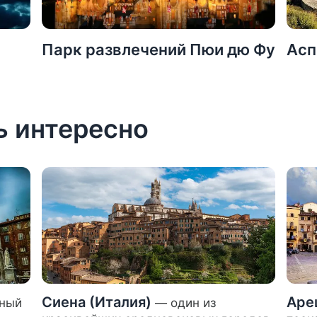
Парк развлечений Пюи дю Фу
Асп
ь интересно
Сиена (Италия)
Аре
ный
— один из