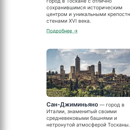
город в Тоскане с отлично
сохранившимся историческим
центром и уникальными крепост
стенами XVI века.
Сан-Джиминьяно
— город в
Италии, знаменитый своими
средневековыми башнями и
нетронутой атмосферой Тосканы.