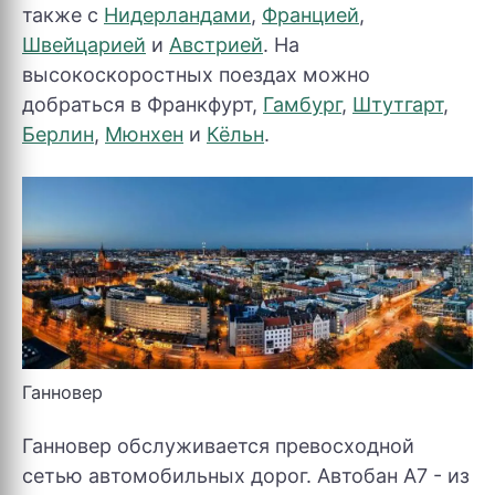
также с
Нидерландами
,
Францией
,
Швейцарией
и
Австрией
. На
высокоскоростных поездах можно
добраться в Франкфурт,
Гамбург
,
Штутгарт
,
Берлин
,
Мюнхен
и
Кёльн
.
Ганновер
Ганновер обслуживается превосходной
сетью автомобильных дорог. Автобан А7 - из