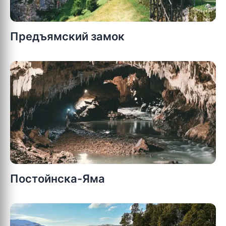
Предъямский замок
Постойнска-Яма