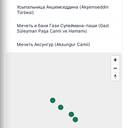
Усыпальница Акшемседдина (Akşemseddin
Türbesi)
Мечеть и бани Гази Сулеймана-паши (Gazi
Süleyman Paşa Camii ve Hamamı)
Мечеть Аксунгур (Aksungur Camii)