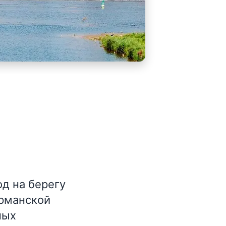
д на берегу
ерманской
ных