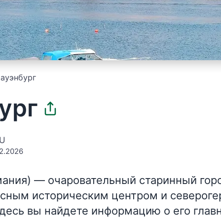
ауэнбург
ург
EU
2.2026
мания)
— очаровательный старинный горо
сным историческим центром и северог
Здесь вы найдете информацию о его глав