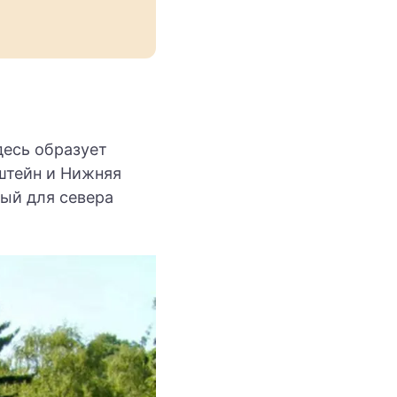
десь образует
штейн и Нижняя
ый для севера