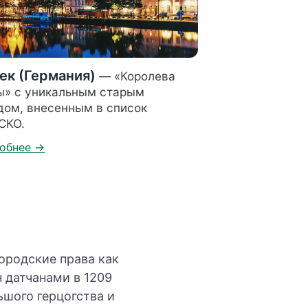
ек (Германия)
— «Королева
ы» с уникальным старым
дом, внесенным в список
СКО.
городские права как
 датчанами в 1209
ьшого герцогства и