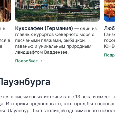
Куксхафен (Германия)
Люб
а в
— один из
главных курортов Северного моря с
Ганз
тся в
песчаными пляжами, рыбацкой
горо
е
гаванью и уникальным природным
ЮНЕ
ландшафтом Ваддензее.
Лауэнбурга
тся в письменных источниках с 13 века и имеет 
а. Историки предполагают, что город был основан
вье Лауэнбург был столицей одноимённого небол