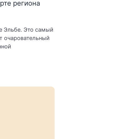
рте региона
е Эльбе. Это самый
т очаровательный
нной