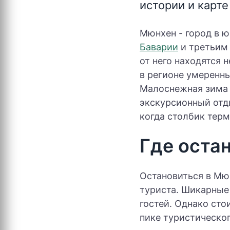
истории и карте
Мюнхен - город в 
Баварии
и третьим
от него находятся
в регионе умеренны
Малоснежная зима 
экскурсионный отд
когда столбик тер
Где оста
Остановиться в Мюн
туриста. Шикарные 
гостей. Однако сто
пике туристическог