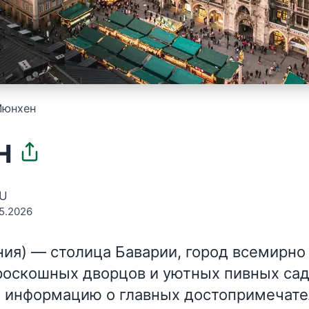
юнхен
н
EU
5.2026
ния)
— столица Баварии, город всемирно
роскошных дворцов и уютных пивных сад
 информацию о главных достопримечате