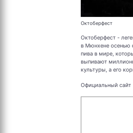
Октоберфест
Октоберфест - лег
в Мюнхене осенью 
пива в мире, котор
выпивают миллионы
культуры, а его ко
Официальный сайт -