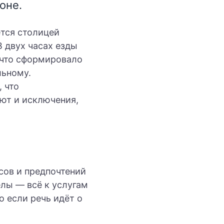
оне.
ется столицей
 В двух часах езды
 что сформировало
льному.
 что
ют и исключения,
сов и предпочтений
елы — всё к услугам
о если речь идёт о