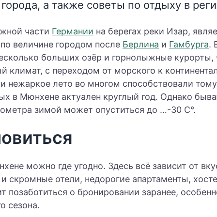
 города, а также советы по отдыху в реги
южной части
Германии
на берегах реки Изар, явля
 по величине городом после
Берлина
и
Гамбурга
.
 несколько больших озёр и горнолыжные курорты,
й климат, с переходом от морского к континента
и нежаркое лето во многом способствовали тому,
ых в Мюнхене актуален круглый год. Однако быва
мометра зимой может опуститься до …-30 С°.
новиться
хене можно где угодно. Здесь всё зависит от вку
и скромные отели, недорогие апартаменты, хост
ит позаботиться о бронировании заранее, особенн
о сезона.