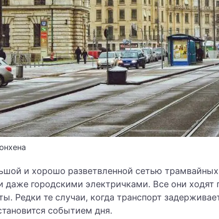
юнхена
ьшой и хорошо разветвленной сетью трамвайных
и даже городскими электричками. Все они ходят 
ы. Редки те случаи, когда транспорт задерживае
 становится событием дня.