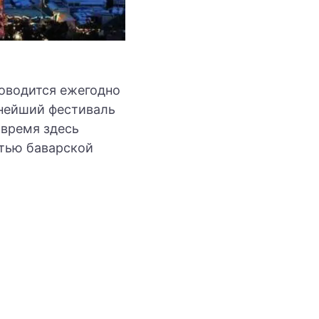
роводится ежегодно
пнейший фестиваль
 время здесь
стью баварской