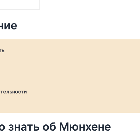
ние
ть
тельности
о знать об Мюнхене