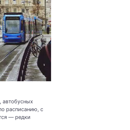
, автобусных
по расписанию, с
тся — редки