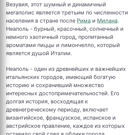
Везувия, этот шумный и динамичный
мегаполис является третьим по численности
населения в стране после
Рима
и
Милана
.
Неаполь - бурный, красочный, солнечный и
немного хаотичный город, пропитанный
ароматами пиццы и лимончелло, который
является душой Италии.
Неаполь - один из древнейших и важнейших
итальянских городов, имеющий богатую
историю и сохранивший множество
интересных достопримечательностей. Его
долгая история, восходящая к
древнегреческому периоду, включает
византийское, французское, испанское и
австрийское правление, каждое из которых
оставило свой след в облике города.