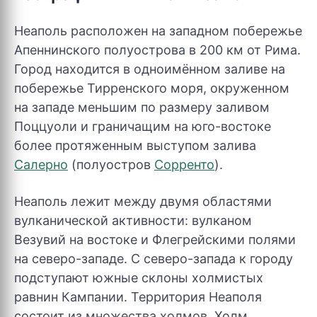
Неаполь расположен на западном побережье
Апеннинского полуострова в 200 км от Рима.
Город находится в одноимённом заливе на
побережье Тирренского моря, окруженном
на западе меньшим по размеру заливом
Поццуоли и граничащим на юго-востоке
более протяженным выступом залива
Салерно
(полуостров
Сорренто
).
Неаполь лежит между двумя областями
вулканической активности: вулканом
Везувий на востоке и Флегрейскими полями
на северо-западе. С северо-запада к городу
подступают южные склоны холмистых
равнин Кампании. Территория Неаполя
состоит из множества холмов. Холм