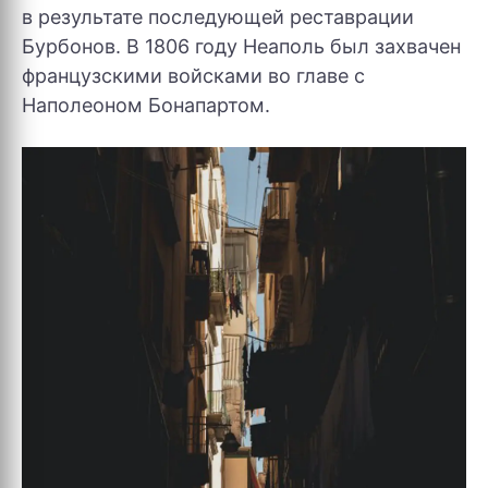
в результате последующей реставрации
Бурбонов. В 1806 году Неаполь был захвачен
французскими войсками во главе с
Наполеоном Бонапартом.