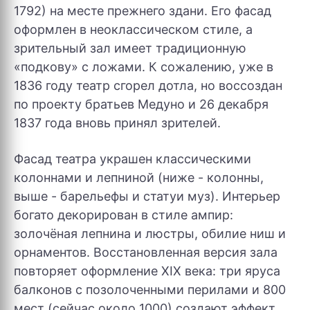
1792) на месте прежнего здани. Его фасад
оформлен в неоклассическом стиле, а
зрительный зал имеет традиционную
«подкову» с ложами. К сожалению, уже в
1836 году театр сгорел дотла, но воссоздан
по проекту братьев Медуно и 26 декабря
1837 года вновь принял зрителей.
Фасад театра украшен классическими
колоннами и лепниной (ниже - колонны,
выше - барельефы и статуи муз). Интерьер
богато декорирован в стиле ампир:
золочёная лепнина и люстры, обилие ниш и
орнаментов. Восстановленная версия зала
повторяет оформление XIX века: три яруса
балконов с позолоченными перилами и 800
мест (сейчас около 1000) создают эффект