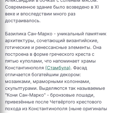
Александрии в бочках с солёным мясом.
Современное здание было возведено в XI
веке и впоследствии много раз
достраивалось.
Базилика Сан-Марко - уникальный памятник
архитектуры, сочетающий византийские,
готические и ренессансные элементы. Она
построена в форме греческого креста с
пятью куполами, что напоминает храмы
Константинополя
(Стамбула)
. Фасад
отличается богатейшим декором:
мозаиками, мраморными колоннами,
скульптурами. Выделяются так называемые
"Кони Сан-Марко" - бронзовые лошади,
привезённые после Четвёртого крестового
похода из Константинополя (ныне оригиналы