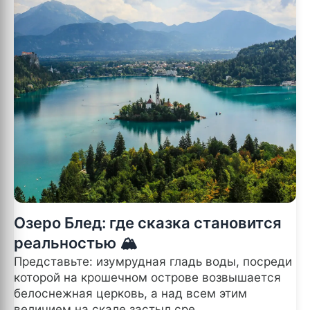
Озеро Блед: где сказка становится
реальностью 🏔️
Представьте: изумрудная гладь воды, посреди
которой на крошечном острове возвышается
белоснежная церковь, а над всем этим
величием на скале застыл сре...