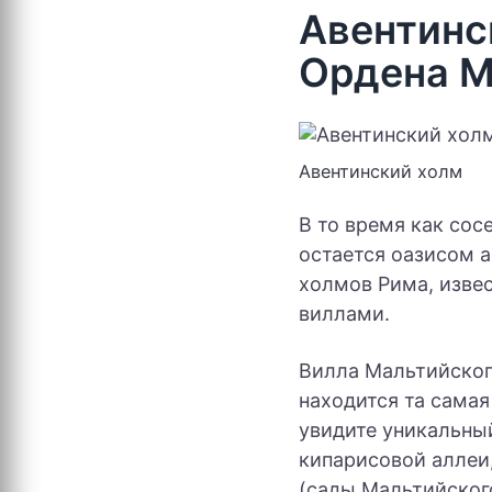
Авентинс
Ордена 
Авентинский холм
В то время как со
остается оазисом а
холмов Рима, изве
виллами.
Вилла Мальтийского
находится та самая
увидите уникальны
кипарисовой аллеи,
(сады Мальтийского