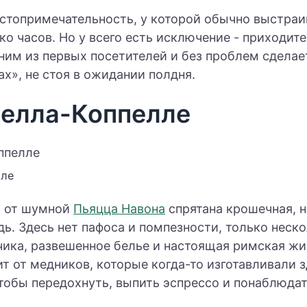
стопримечательность, у которой обычно выстраив
ко часов. Но у всего есть исключение - приходите
дним из первых посетителей и без проблем сделае
ах», не стоя в ожидании полдня.
елла-Коппелле
лле
х от шумной
Пьяцца Навона
спрятана крошечная, н
ь. Здесь нет пафоса и помпезности, только неск
чика, развешенное белье и настоящая римская жи
 от медников, которые когда-то изготавливали з
чтобы передохнуть, выпить эспрессо и понаблюда