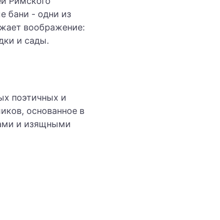
еи Римского
 бани - одни из
ажает воображение:
дки и сады.
мых поэтичных и
иков, основанное в
зами и изящными