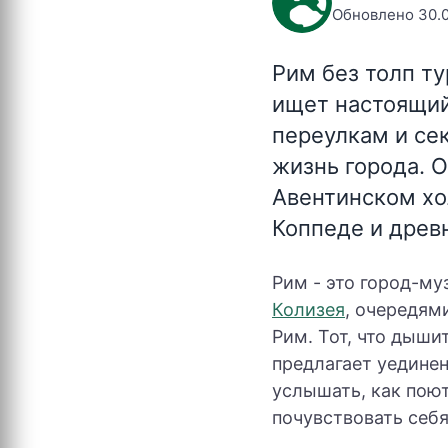
Обновлено 30.
Рим без толп ту
ищет настоящий
переулкам и се
жизнь города. О
Авентинском хо
Коппеде и древ
Рим - это город-му
Колизея
, очередям
Рим. Тот, что дыши
предлагает уединен
услышать, как поют
почувствовать себя