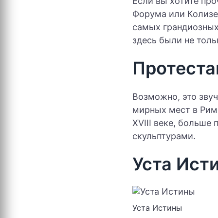
Если вы хотите пр
Форума или Колизея
самых грандиозных
здесь были не толь
Протеста
Возможно, это звуч
мирных мест в Рим
XVIII веке, больше
скульптурами.
Уста Ист
Уста Истины