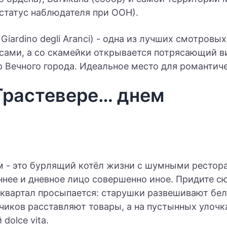
статус наблюдателя при ООН).
Giardino degli Aranci) - одна из лучших смотровы
сами, а со скамейки открывается потрясающий ви
 Вечного города. Идеальное место для романтиче
Трастевере… днем
м - это бурлящий котёл жизни с шумными рестор
ннее и дневное лицо совершенно иное. Придите сю
к квартал просыпается: старушки развешивают бе
чиков расставляют товары, а на пустынных улочк
dolce vita.