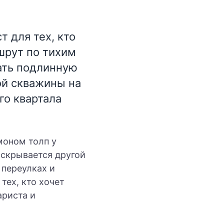
т для тех, кто
шрут по тихим
ать подлинную
ой скважины на
го квартала
омоном толп у
 скрывается другой
 переулках и
тех, кто хочет
ариста и