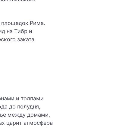
х площадок Рима.
д на Тибр и
ского заката.
анами и толпами
да до полудня,
лье между домами,
ах царит атмосфера