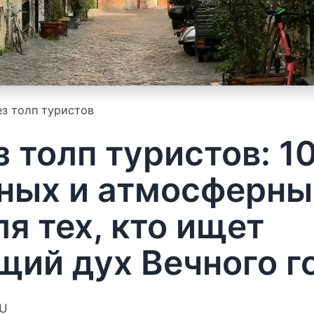
ез толп туристов
з толп туристов: 1
ных и атмосферны
я тех, кто ищет
щий дух Вечного г
EU