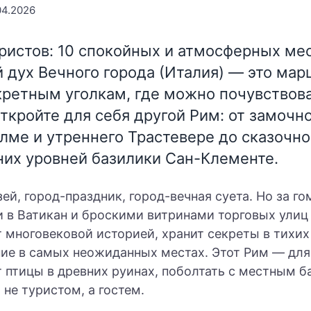
04.2026
ристов: 10 спокойных и атмосферных мес
 дух Вечного города (Италия)
— это мар
кретным уголкам, где можно почувствов
ткройте для себя другой Рим: от замочн
лме и утреннего Трастевере до сказочно
них уровней базилики Сан-Клементе.
зей, город-праздник, город-вечная суета. Но за г
и в Ватикан и броскими витринами торговых улиц
т многовековой историей, хранит секреты в тихих
ие в самых неожиданных местах. Этот Рим — для 
 птицы в древних руинах, поболтать с местным б
 не туристом, а гостем.