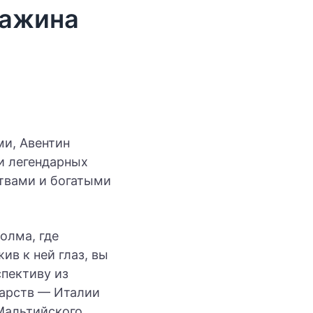
важина
ми, Авентин
и легендарных
твами и богатыми
олма, где
ив к ней глаз, вы
пективу из
дарств — Италии
 Мальтийского