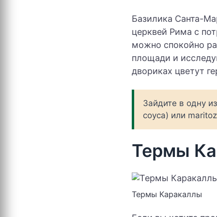
Базилика Санта-Мар
церквей Рима с по
можно спокойно ра
площади и исследуй
двориках цветут ге
Зайдите в одну и
соуса) или marito
Термы К
Термы Каракаллы