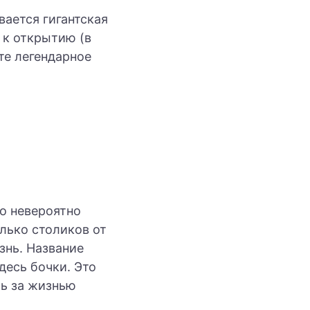
ается гигантская
 к открытию (в
те легендарное
о невероятно
олько столиков от
знь. Название
десь бочки. Это
ть за жизнью