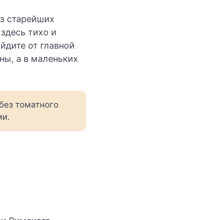
из старейших
здесь тихо и
йдите от главной
ны, а в маленьких
 без томатного
ми.