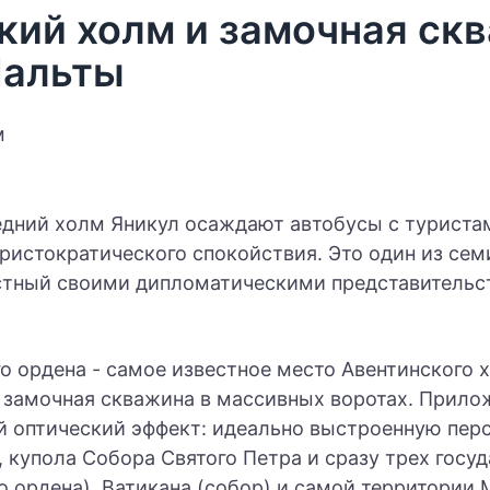
кий холм и замочная ск
Мальты
седний холм Яникул осаждают автобусы с туриста
ристократического спокойствия. Это один из сем
стный своими дипломатическими представительс
 ордена - самое известное место Авентинского х
 замочная скважина в массивных воротах. Прилож
й оптический эффект: идеально выстроенную перс
 купола Собора Святого Петра и сразу трех госу
 ордена), Ватикана (собор) и самой территории