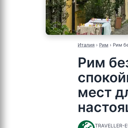
Италия
Рим
Рим б
Рим бе
спокой
мест дл
настоя
TRAVELLER-