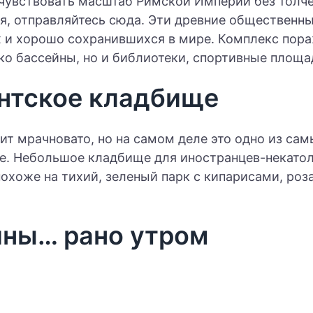
очувствовать масштаб Римской Империи без толч
, отправляйтесь сюда. Эти древние общественные
 и хорошо сохранившихся в мире. Комплекс пор
ко бассейны, но и библиотеки, спортивные площа
нтское кладбище
ит мрачновато, но на самом деле это одно из са
е. Небольшое кладбище для иностранцев-некатол
 похоже на тихий, зеленый парк с кипарисами, ро
ины… рано утром