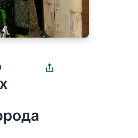
0
х
орода