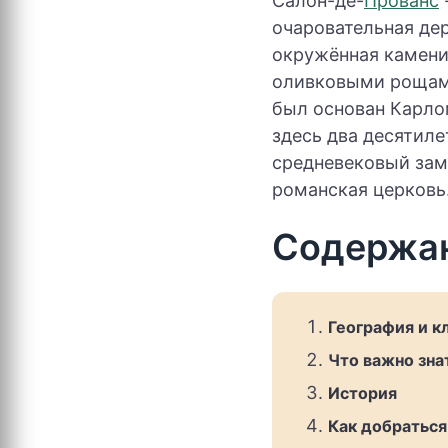
Салон-де-
Прованс
очаровательная де
окружённая камени
оливковыми рощами
был основан Карло
здесь два десятиле
средневековый замо
романская церковь
Содержа
География и к
Что важно зна
История
Как добраться