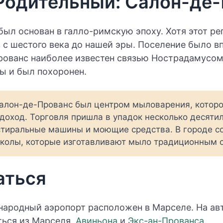
Родительный: Салон-де
ыл основан в галло-римскую эпоху. Хотя этот ре
 с шестого века до нашей эры. Поселение было в
рованс наиболее известен связью Нострадамусом,
ы и был похоронен.
алон-де-Прованс был центром мыловарения, котор
доход. Торговля пришла в упадок несколько десятил
стиральные машины и моющие средства. В городе с
школы, которые изготавливают мыло традиционным 
аться
родный аэропорт расположен в Марселе. На авт
ься из Марселя,
Авиньона
и
Экс-ан-Прованса
.