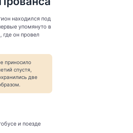
-Прованса
гион находился под
первые упомянуто в
 где он провел
ое приносило
етий спустя,
охранились две
образом.
обусе и поезде