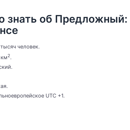
о знать об Предложный:
нсе
 тысяч человек.
2
 км
.
ский.
ая.
льноевропейское UTC +1.