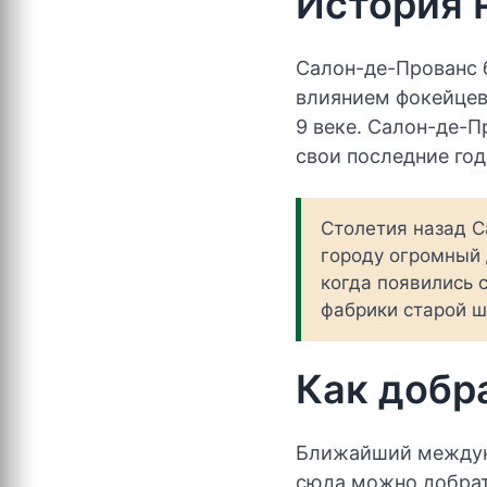
История 
Салон-де-Прованс б
влиянием фокейцев
9 веке. Салон-де-П
свои последние год
Столетия назад С
городу огромный 
когда появились 
фабрики старой 
Как добр
Ближайший междуна
сюда можно добрат