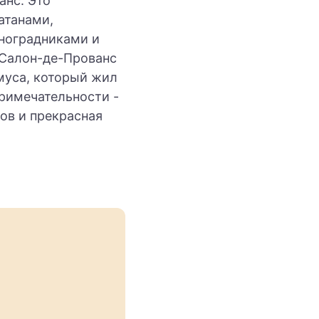
анс. Это
атанами,
ноградниками и
 Салон-де-Прованс
муса, который жил
примечательности -
ов и прекрасная