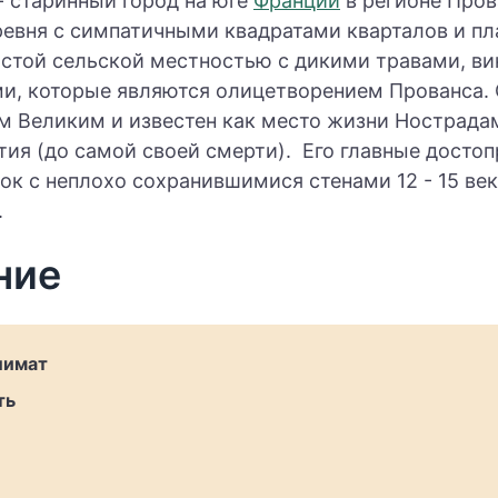
- старинный город на юге
Франции
в регионе Пров
ревня с симпатичными квадратами кварталов и пл
стой сельской местностью с дикими травами, ви
, которые являются олицетворением Прованса.
м Великим и известен как место жизни Нострада
тия (до самой своей смерти). Его главные досто
к с неплохо сохранившимися стенами 12 - 15 век
.
ние
лимат
ть