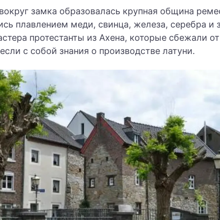
 вокруг замка образовалась крупная община реме
сь плавлением меди, свинца, железа, серебра и з
астера протестанты из Ахена, которые сбежали о
если с собой знания о производстве латуни.