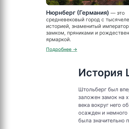
Нюрнберг (Германия)
— это
средневековый город с тысячел
историей, знаменитый императо
замком, пряниками и рождестве
ярмаркой.
История 
Штольберг был впер
заложен замок на х
века вокруг него о
осажден и немного 
была значительно 