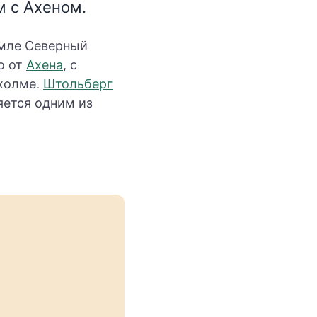
м с Ахеном.
мле Северный
о от
Ахена
, с
холме.
Штольберг
яется одним из