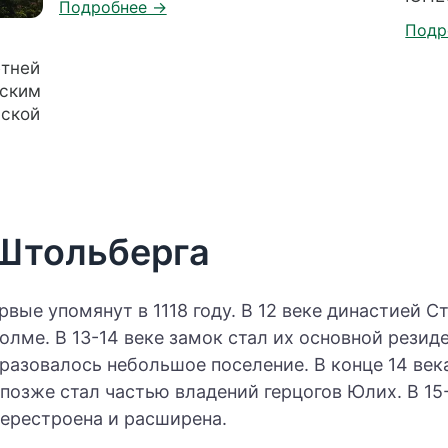
етней
рским
нской
Штольберга
вые упомянут в 1118 году. В 12 веке династией С
олме. В 13-14 веке замок стал их основной резиде
бразовалось небольшое поселение. В конце 14 век
позже стал частью владений герцогов Юлих. В 15
перестроена и расширена.