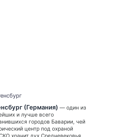
енсбург (Германия)
— один из
ейших и лучше всего
анившихся городов Баварии, чей
рический центр под охраной
КО хранит дух Средневековья.