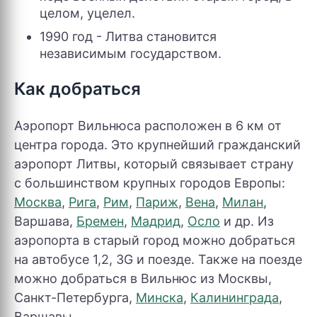
целом, уцелел.
1990 год - Литва становится
независимым государством.
Как добраться
Аэропорт Вильнюса расположен в 6 км от
центра города. Это крупнейший гражданский
аэропорт Литвы, который связывает страну
с большинством крупных городов Европы:
Москва
,
Рига
,
Рим
,
Париж
,
Вена
,
Милан
,
Варшава,
Бремен
,
Мадрид
,
Осло
и др. Из
аэропорта в старый город можно добраться
на автобусе 1,2, 3G и поезде. Также на поезде
можно добраться в Вильнюс из Москвы,
Санкт-Петербурга,
Минска
,
Калининграда
,
Варшавы.