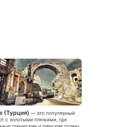
е (Турция)
— это популярный
рт с золотыми пляжами, где
чные греческие и римские руины