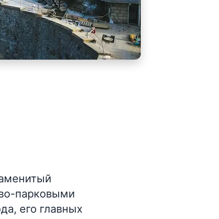
наменитый
ово-парковыми
да, его главных