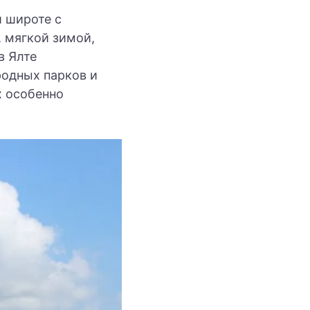
 широте с
, мягкой зимой,
в Ялте
родных парков и
х особенно