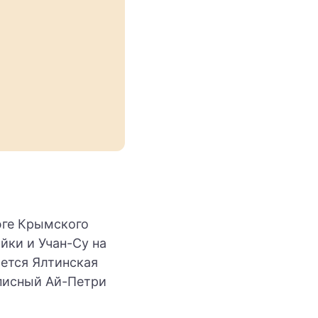
юге Крымского
йки и Учан-Су на
ется Ялтинская
описный Ай-Петри