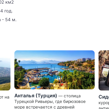
м2​​​​​​
4 год.
 - 54 м.
Анталья (Турция)
— столица
Сид
т на
Турецкой Ривьеры, где бирюзовое
куро
море встречается с древней
анти