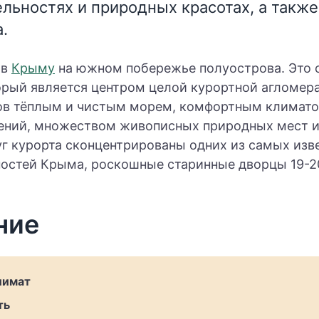
льностях и природных красотах, а также
.
 в
Крыму
на южном побережье полуострова. Это
орый является центром целой курортной агломера
ов тёплым и чистым морем, комфортным климат
ений, множеством живописных природных мест и
уг курорта сконцентрированы одних из самых изв
остей Крыма, роскошные старинные дворцы 19-20
ние
лимат
ть