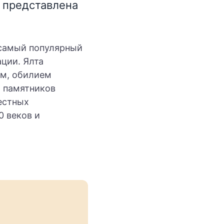
 представлена
 самый популярный
ции. Ялта
ом, обилием
 памятников
естных
 веков и