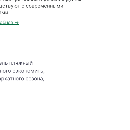
дствуют с современными
ями.
цель пляжный
много сэкономить,
рхатного сезона,