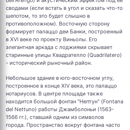
dell'Arengo) и акустическим эффектом под ее
сводами (если встать в угол и сказать что-то
шепотом, то это будет слышно в
противоположном). Восточную сторону
формирует палаццо деи Банки, построенный
в XVI веке по проекту Виньолы. Его
элегантная аркада с лоджиями скрывает
старинные улицы Квадрателло (Quadrilatero)
- исторический рыночный район.
Небольшое здание в юго-восточном углу,
построенное в конце XIV века, это палаццо
нотариусов. В центре площади также
находится большой фонтан "Нептун" (Fontana
del Nettuno) работы Джамболоньи (1563-
1566 гг.), ставший одним из символов
города. Пространство вокруг фонтана часто