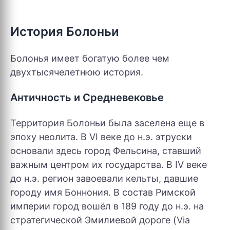
История Болоньи
Болонья имеет богатую более чем
двухтысячелетнюю история.
Античность и Средневековье
Территория Болоньи была заселена еще в
эпоху неолита. В VI веке до н.э. этруски
основали здесь город Фельсина, ставший
важным центром их государства. В IV веке
до н.э. регион завоевали кельты, давшие
городу имя Боннония. В состав Римской
империи город вошёл в 189 году до н.э. на
стратегической Эмилиевой дороге (Via