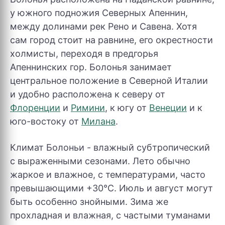
у южного подножия Северных Апеннин,
между долинами рек Рено и Савена. Хотя
сам город стоит на равнине, его окрестности
холмисты, переходя в предгорья
Апеннинских гор. Болонья занимает
центральное положение в Северной Италии
и удобно расположена к северу от
Флоренции
и
Римини
, к югу от
Венеции
и к
юго-востоку от
Милана
.
Климат Болоньи - влажный субтропический
с выраженными сезонами. Лето обычно
жаркое и влажное, с температурами, часто
превышающими +30°C. Июль и август могут
быть особенно знойными. Зима же
прохладная и влажная, с частыми туманами