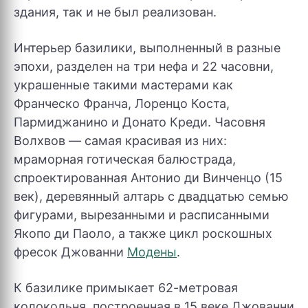
здания, так и не был реализован.
Интерьер базилики, выполненный в разные
эпохи, разделен на три нефа и 22 часовни,
украшенные такими мастерами как
Франческо Франча, Лоренцо Коста,
Пармиджанино и Донато Креди. Часовня
Волхвов — самая красивая из них:
мраморная готическая балюстрада,
спроектированная Антонио ди Винченцо (15
век), деревянный алтарь с двадцатью семью
фигурами, вырезанными и расписанными
Якопо ди Паоло, а также цикл роскошных
фресок Джованни
Модены
.
К базилике примыкает 62-метровая
колокольня, построенная в 15 веке Джованни